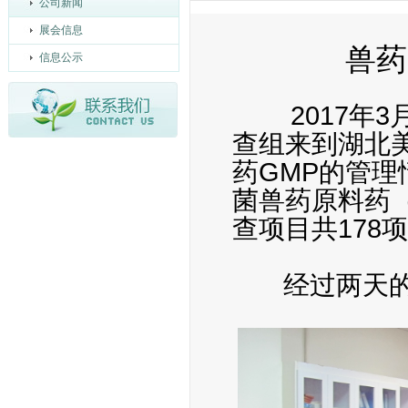
公司新闻
展会信息
兽药
信息公示
2017年3月
查组来到湖北
药GMP的管
菌兽药原料药
查项目共178
经过两天的检