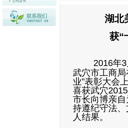
公司证书
湖北
获“
2016
武穴市工商局
业”表彰大会
喜获武穴201
市长向博亲自
持遵纪守法、
人结果。