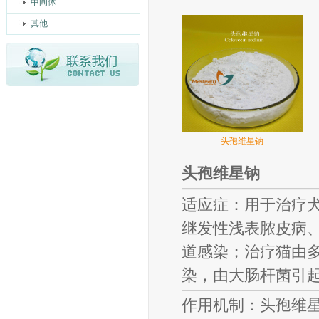
中间体
其他
头孢维星钠
头孢维星钠
适应症：用于治疗
继发性浅表脓皮病
道感染；治疗猫由
染，由大肠杆菌引
作用机制：头孢维