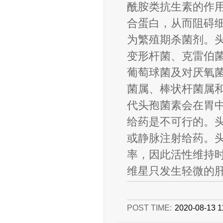
酰胺类抗生素的作
合蛋白，从而阻碍
为繁殖期杀菌剂。
变形杆菌、克雷伯
葡萄球菌及对厌氧菌包
菌属、棒状杆菌属
代头孢菌素会在胃
给药是不可行的。
或静脉注射给药。
率，因此活性维持
维星只发生轻微的
POST TIME:
2020-08-13 1